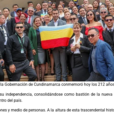
n, la Gobernación de Cundinamarca conmemoró hoy los 212 años 
ó su independencia, consolidándose como bastión de la nueva r
ntro del país.
es y medio de personas. A la altura de esta trascendental histo