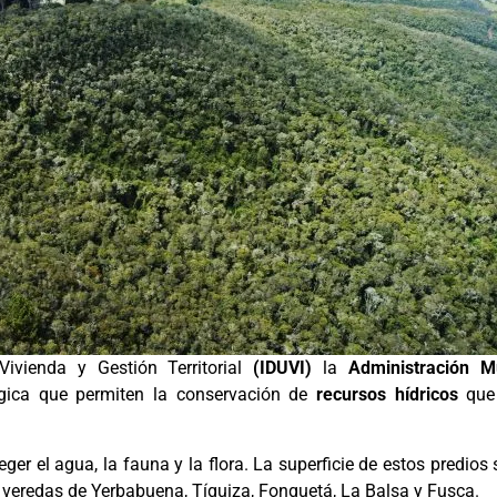
Vivienda y Gestión Territorial
(IDUVI)
la
Administración M
gica que permiten la conservación de
recursos hídricos
que 
ger el agua, la fauna y la flora. La superficie de estos predios
 veredas de Yerbabuena, Tíquiza, Fonquetá, La Balsa y Fusca.